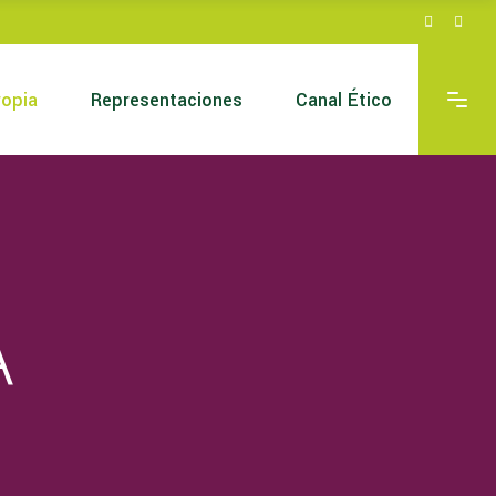
a
ropia
Representaciones
Canal Ético
 A
a
 A
A