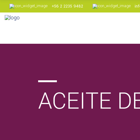
+56 2 2235 9482
in
L [+] Acido Tartárico
Cremor Tartaro
Aceite de pepa de uva
L [+] Acido Tartárico
Cremor Tartaro
Aceite de pepa de uva
ACEITE D