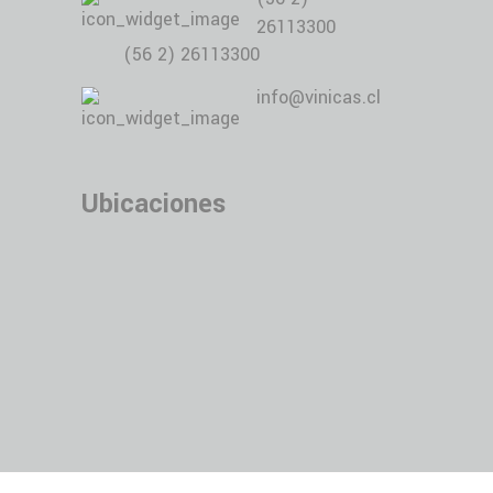
26113300
(56 2) 26113300
info@vinicas.cl
Ubicaciones