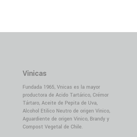
Vinicas
Fundada 1965, Vnicas es la mayor
productora de Acido Tartárico, Crémor
Tártaro, Aceite de Pepita de Uva,
Alcohol Etilico Neutro de origen Vinico,
Aguardiente de origen Vinico, Brandy y
Compost Vegetal de Chile.