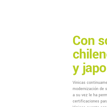
Con s
chile
y jap
Vinicas continuame
modernización de s
a su vez le ha per
certificaciones pa