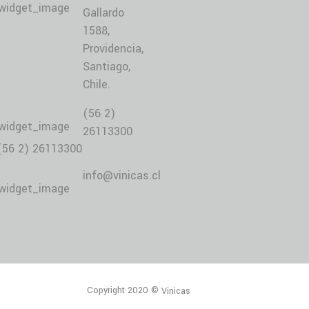
Gallardo
1588,
Providencia,
Santiago,
Chile.
(56 2)
26113300
(56 2) 26113300
info@vinicas.cl
Copyright 2020 ©
Vinicas