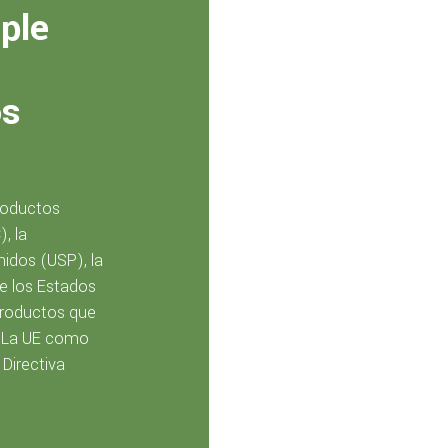
14001
ple
os
Certificado HALAL
de conformidad
para exportación
roductos
de alimentos
, la
procesados.
idos (USP), la
de los Estados
productos que
 La UE como
 Directiva