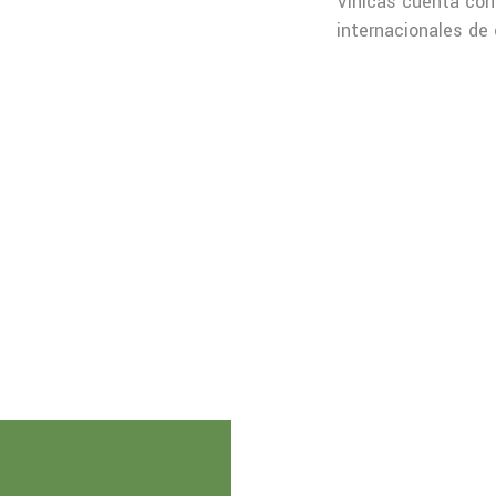
Vinicas cuenta con 
internacionales de 
ISO-9001& ISO-