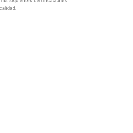
las siguientes certificaciones
calidad.
NCH 2861
Star-K Kosher