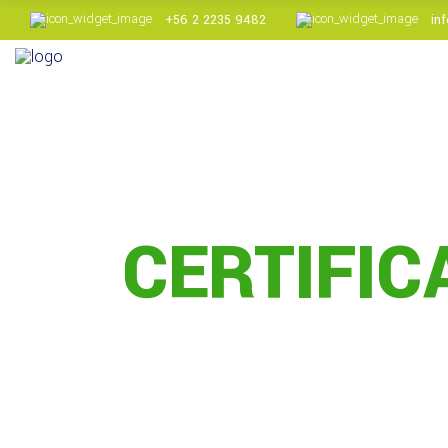
+56 2 2235 9482
in
L [+] Acido Tartárico
Cremor Tartaro
Aceite de pepa de uva
L [+] Acido Tartárico
CERTIFIC
Cremor Tartaro
Aceite de pepa de uva