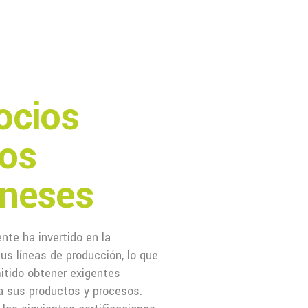
ocios
nos
oneses
nte ha invertido en la
us líneas de producción, lo que
mitido obtener exigentes
ra sus productos y procesos.