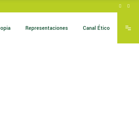
a
ropia
Representaciones
Canal Ético
 A
a
 A