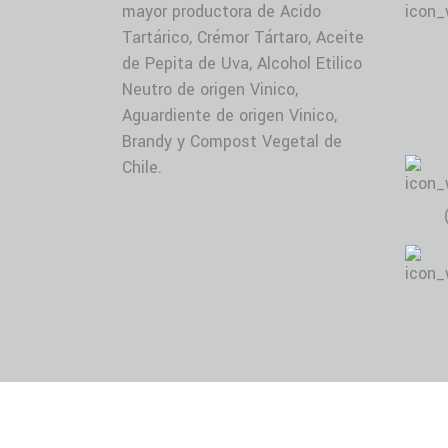
mayor productora de Acido
Tartárico, Crémor Tártaro, Aceite
de Pepita de Uva, Alcohol Etilico
Neutro de origen Vinico,
Aguardiente de origen Vinico,
Brandy y Compost Vegetal de
Chile.