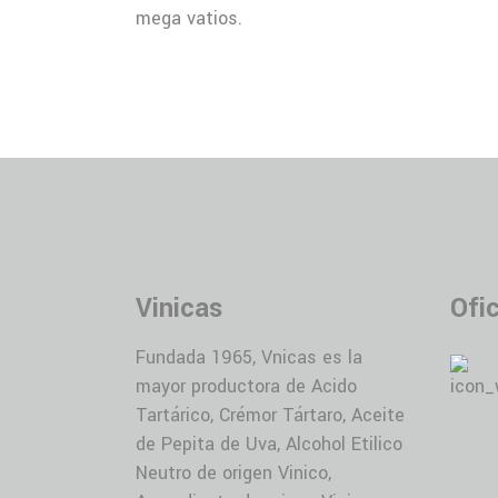
mega vatios.
Vinicas
Ofi
Fundada 1965, Vnicas es la
mayor productora de Acido
Tartárico, Crémor Tártaro, Aceite
de Pepita de Uva, Alcohol Etilico
Neutro de origen Vinico,