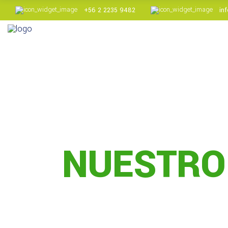
+56 2 2235 9482
in
L [+] Acido Tartárico
Cremor Tartaro
Aceite de pepa de uva
L [+] Acido Tartárico
Cremor Tartaro
Aceite de pepa de uva
NUESTRO