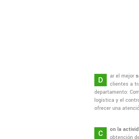
ar el mejor
s
D
clientes a t
departamento: Come
logística y el cont
ofrecer una atenció
on la activi
C
obtención d