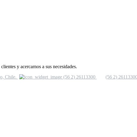
clientes y acercarnos a sus necesidades.
o, Chile.
(56 2) 26113300
(56 2) 2611330
nfo@vinicas.cl